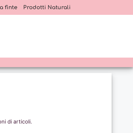
a finte
Prodotti Naturali
i di articoli.