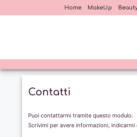
Vai
Home
MakeUp
Beaut
al
contenuto
Contatti
Puoi contattarmi tramite questo modulo.
Scrivimi per avere informazioni, indicarmi e