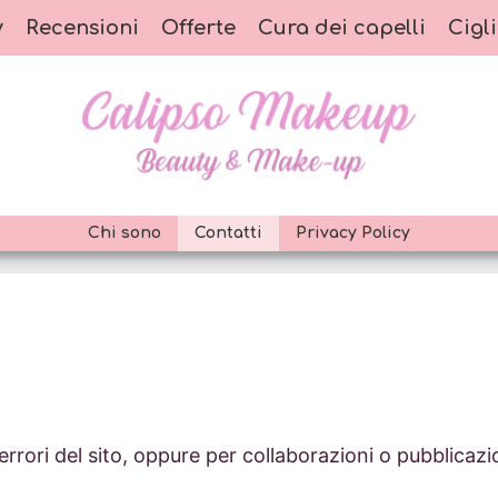
y
Recensioni
Offerte
Cura dei capelli
Cigli
Chi sono
Contatti
Privacy Policy
rrori del sito, oppure per collaborazioni o pubblicazion