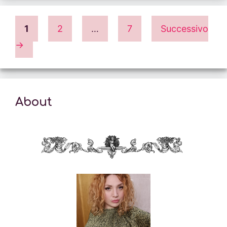
Pagina
Pagina
Pagina
1
2
…
7
Successivo
→
About