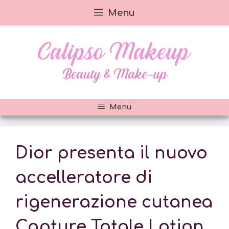
Vai
Menu
al
contenuto
Menu
Dior presenta il nuovo
accelleratore di
rigenerazione cutanea
Capture Totale Lotion