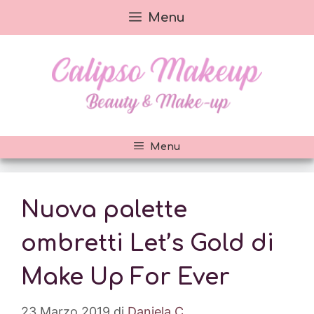
Vai
Menu
al
contenuto
Menu
Nuova palette
ombretti Let’s Gold di
Make Up For Ever
23 Marzo 2019
di
Daniela C.