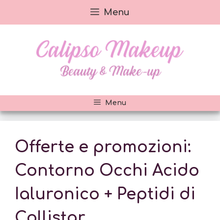
Vai
Menu
al
contenuto
Menu
Offerte e promozioni:
Contorno Occhi Acido
Ialuronico + Peptidi di
Collistar