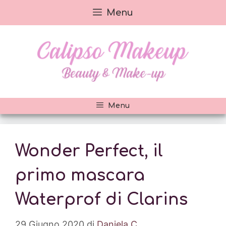
Vai
Menu
al
contenuto
Menu
Wonder Perfect, il
primo mascara
Waterprof di Clarins
29 Giugno 2020
di
Daniela C.