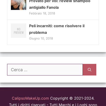
Provato per voi: review shampoo
antigiallo Fanola
Febbraio 18, 2018
Peli incarniti: come risolvere il
problema
Giugno 10, 2018
Ricerca
per:
CalipsoMakeUp.com
Copyright © 2021-2024.
Tutti i diritti riservati - Tutti Marchi e i Loghi sono