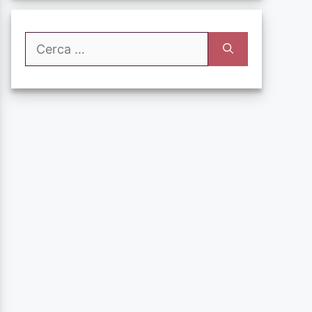
Ricerca
per: