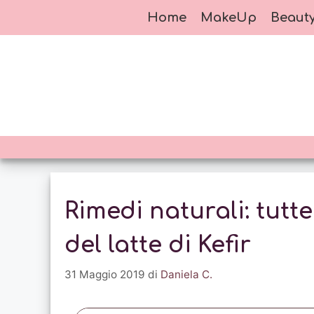
Vai
Home
MakeUp
Beaut
al
contenuto
Rimedi naturali: tutt
del latte di Kefir
31 Maggio 2019
di
Daniela C.