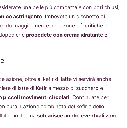
esiderate una pelle più compatta e con pori chiusi,
tonico astringente
. Imbevete un dischetto di
istendo maggiormente nelle zone più critiche e
, dopodiché
procedete con crema idratante e
te
e azione, oltre al kefir di latte vi servirà anche
iere di latte di Kefir a mezzo di zucchero e
 piccoli movimenti circolari
. Continuate per
n cura. L’azione combinata del kefir e dello
llule morte, ma
schiarisce anche eventuali zone