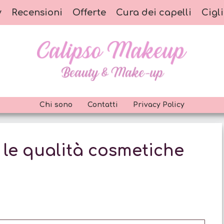
y
Recensioni
Offerte
Cura dei capelli
Cigli
Chi sono
Contatti
Privacy Policy
e le qualità cosmetiche