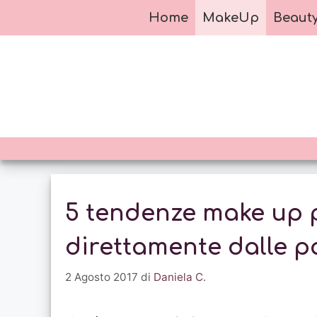
Vai
Home
MakeUp
Beaut
al
contenuto
5 tendenze make up p
direttamente dalle pa
2 Agosto 2017
di
Daniela C.