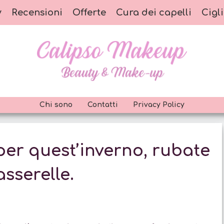
y
Recensioni
Offerte
Cura dei capelli
Cigli
Chi sono
Contatti
Privacy Policy
er quest’inverno, rubate
sserelle.