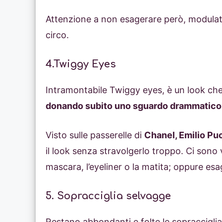
Attenzione a non esagerare però, modulate 
circo.
4.Twiggy Eyes
Intramontabile Twiggy eyes, è un look ch
donando subito uno sguardo drammatico
Visto sulle passerelle di
Chanel, Emilio Pu
il look senza stravolgerlo troppo. Ci sono
mascara, l’eyeliner o la matita; oppure esag
5. Sopracciglia selvagge
Restano abbondanti e folte le sopraccigli