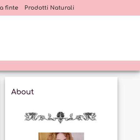
a finte
Prodotti Naturali
About