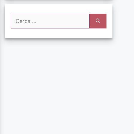
Ricerca
per: