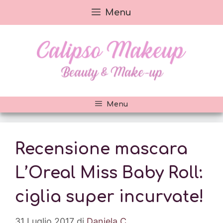
Vai
Menu
al
contenuto
Menu
Recensione mascara
L’Oreal Miss Baby Roll:
ciglia super incurvate!
31 Luglio 2017
di
Daniela C.