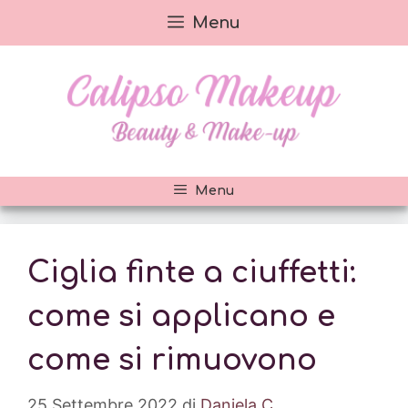
Vai
Menu
al
contenuto
Menu
Ciglia finte a ciuffetti:
come si applicano e
come si rimuovono
25 Settembre 2022
di
Daniela C.