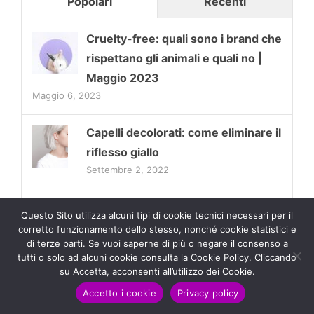
Popolari
Recenti
Cruelty-free: quali sono i brand che
rispettano gli animali e quali no |
Maggio 2023
Maggio 6, 2023
Capelli decolorati: come eliminare il
riflesso giallo
Settembre 2, 2022
Ciglia magnetiche: quali sono le
Questo Sito utilizza alcuni tipi di cookie tecnici necessari per il
migliori e come comprarle?
corretto funzionamento dello stesso, nonché cookie statistici e
di terze parti. Se vuoi saperne di più o negare il consenso a
Giugno 26, 2018
tutti o solo ad alcuni cookie consulta la Cookie Policy. Cliccando
su Accetta, acconsenti all’utilizzo dei Cookie.
Provato per voi: review shampoo
Accetto i cookie
Privacy policy
antigiallo Fanola