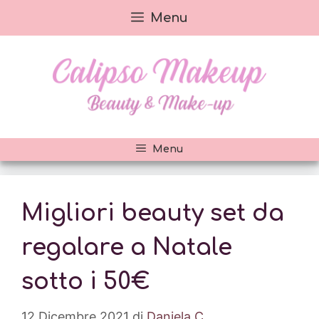
Vai
Menu
al
contenuto
Menu
Migliori beauty set da
regalare a Natale
sotto i 50€
12 Dicembre 2021
di
Daniela C.