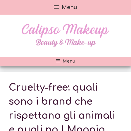
Vai
Menu
al
contenuto
Menu
Cruelty-free: quali
sono i brand che
rispettano gli animali
e quali no | Maggio