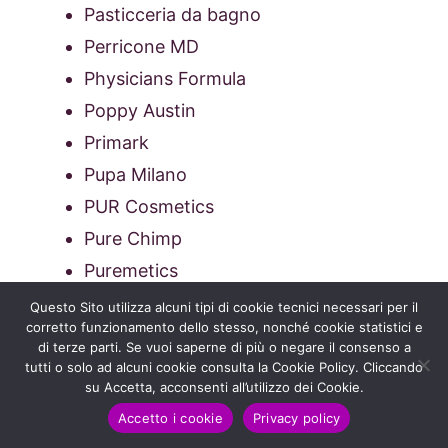
Pasticceria da bagno
Perricone MD
Physicians Formula
Poppy Austin
Primark
Pupa Milano
PUR Cosmetics
Pure Chimp
Puremetics
Purito
Questo Sito utilizza alcuni tipi di cookie tecnici necessari per il
corretto funzionamento dello stesso, nonché cookie statistici e
Puro Bio
di terze parti. Se vuoi saperne di più o negare il consenso a
Prada (profumi)
tutti o solo ad alcuni cookie consulta la Cookie Policy. Cliccando
su Accetta, acconsenti all’utilizzo dei Cookie.
PS Primark
Accetto i cookie
Privacy policy