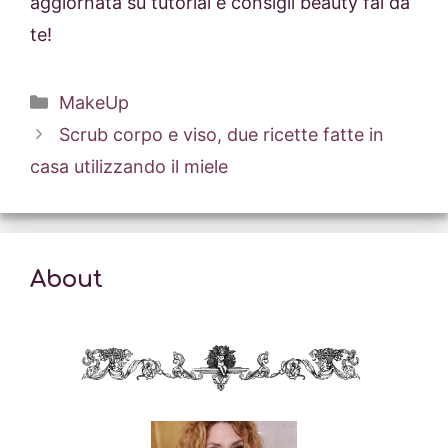
aggiornata su tutorial e consigli beauty fai da
te!
Categorie
MakeUp
Scrub corpo e viso, due ricette fatte in
casa utilizzando il miele
About