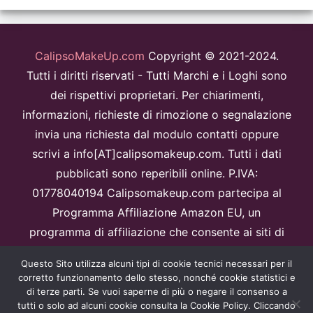
CalipsoMakeUp.com
Copyright © 2021-2024.
Tutti i diritti riservati - Tutti Marchi e i Loghi sono
dei rispettivi proprietari. Per chiarimenti,
informazioni, richieste di rimozione o segnalazione
invia una richiesta dal modulo contatti oppure
scrivi a info[AT]calipsomakeup.com. Tutti i dati
pubblicati sono reperibili online. P.IVA:
01778040194 Calipsomakeup.com partecipa al
Programma Affiliazione Amazon EU, un
programma di affiliazione che consente ai siti di
percepire una commissione pubblicitaria
Questo Sito utilizza alcuni tipi di cookie tecnici necessari per il
pubblicizzando e fornendo link al sitoAmazon.it.
corretto funzionamento dello stesso, nonché cookie statistici e
Disclaimer
di terze parti. Se vuoi saperne di più o negare il consenso a
tutti o solo ad alcuni cookie consulta la Cookie Policy. Cliccando
Questo sito è protetto da reCAPTCHA e Google
Privacy Policy
e