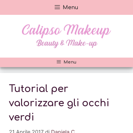
Vai
Menu
al
contenuto
Menu
Tutorial per
valorizzare gli occhi
verdi
21 Aprile 2017
di
Daniela C.