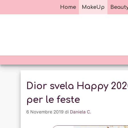
Vai
Home
MakeUp
Beaut
al
contenuto
Dior svela Happy 202
per le feste
6 Novembre 2019
di
Daniela C.