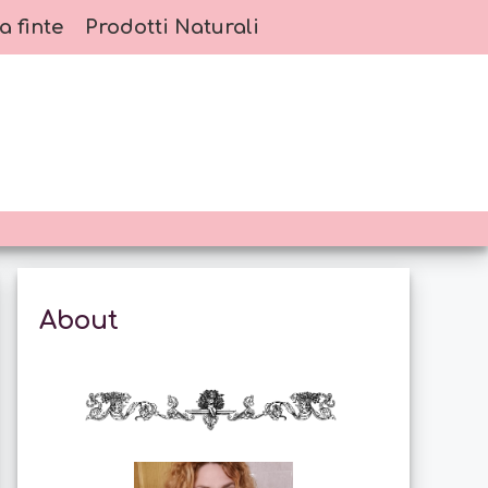
a finte
Prodotti Naturali
About