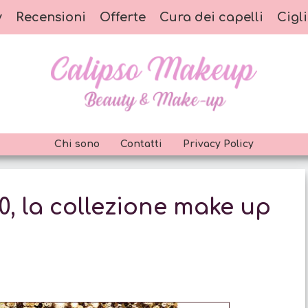
y
Recensioni
Offerte
Cura dei capelli
Cigli
Chi sono
Contatti
Privacy Policy
0, la collezione make up