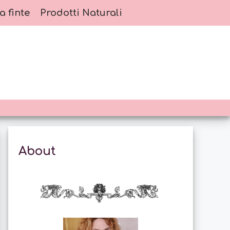
a finte
Prodotti Naturali
About