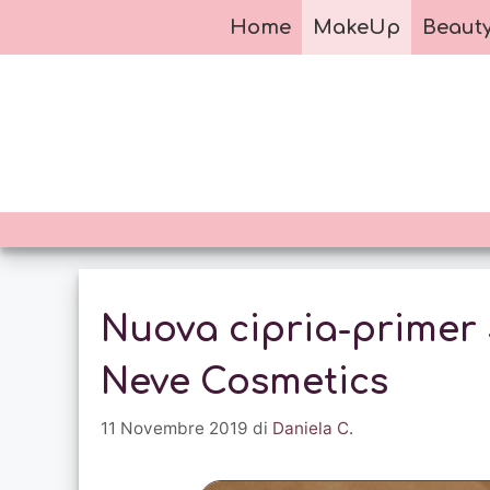
Vai
Home
MakeUp
Beaut
al
contenuto
Nuova cipria-primer S
Neve Cosmetics
11 Novembre 2019
di
Daniela C.