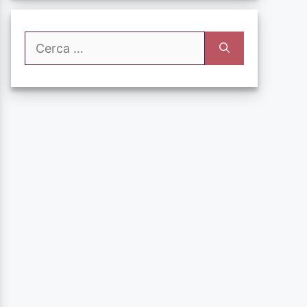
Ricerca
per: