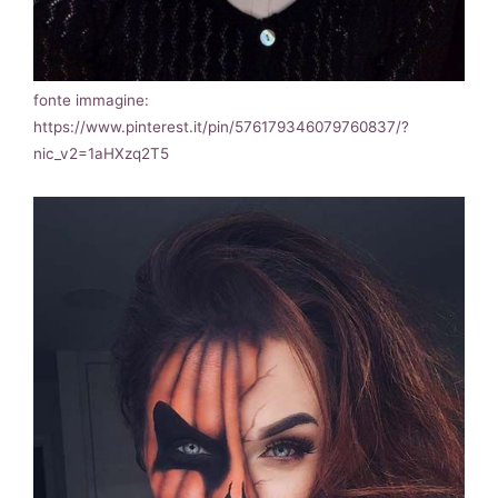
fonte immagine:
https://www.pinterest.it/pin/576179346079760837/?
nic_v2=1aHXzq2T5