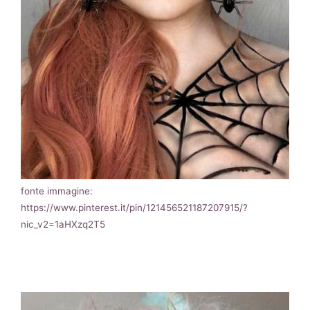
fonte immagine:
https://www.pinterest.it/pin/121456521187207915/?
nic_v2=1aHXzq2T5