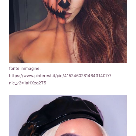
fonte immagine:
https://www.pinterest.it/pin/415246028146431407/?
nic_v2=1aHXzq2T5