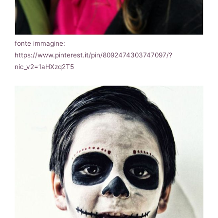
fonte immagine:
https://www.pinterest.it/pin/8092474303747097/?
nic_v2=1aHXzq2T5