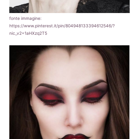
fonte immagine:
https://www.pinterest.it/pin/804948133394612546/?
nic_v2=1aHXzq2T5