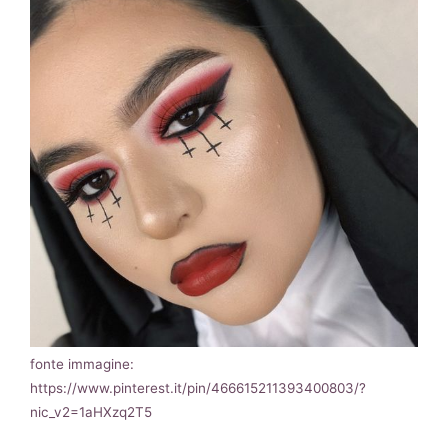
fonte immagine:
https://www.pinterest.it/pin/466615211393400803/?
nic_v2=1aHXzq2T5