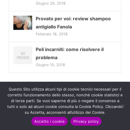
Giugno 26, 2018
Provato per voi: review shampoo
antigiallo Fanola
Febbraio 18, 2018
Peli incarniti: come risolvere il
problema
Giugno 10, 2018
Questo Sito utilizza alcuni tipi di cookie tecnici necessari per il
corretto funzionamento dello stesso, nonché cookie statistici e
Ricerca
di terze parti. Se vuoi saperne di più o negare il consenso a
tutti o solo ad alcuni cookie consulta la Cookie Policy. Cliccando
per:
su Accetta, acconsenti all’utilizzo dei Cookie.
Accetto i cookie
Privacy policy