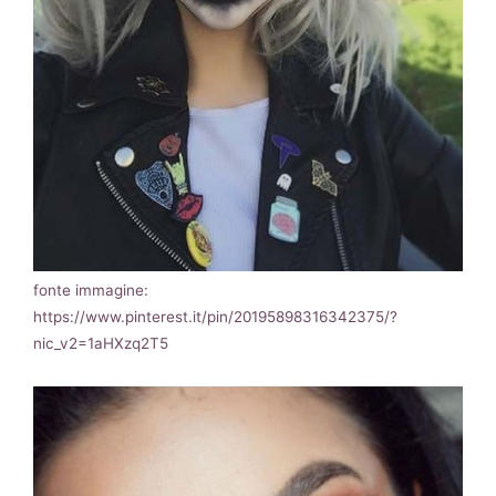
fonte immagine:
https://www.pinterest.it/pin/20195898316342375/?
nic_v2=1aHXzq2T5