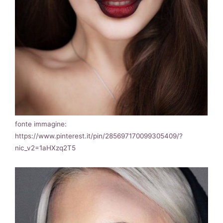
fonte immagine:
https://www.pinterest.it/pin/285697170099305409/?
nic_v2=1aHXzq2T5