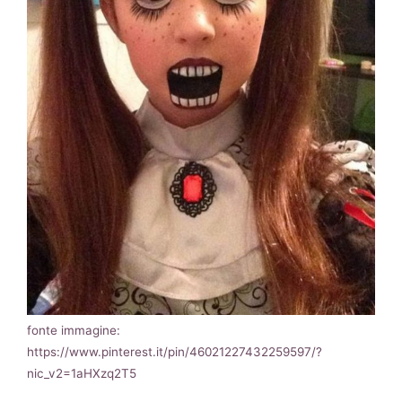
fonte immagine:
https://www.pinterest.it/pin/46021227432259597/?
nic_v2=1aHXzq2T5