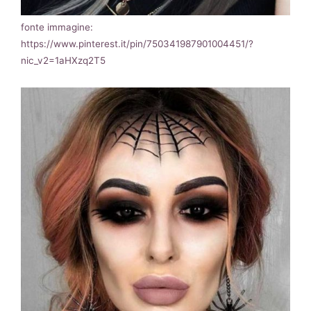
fonte immagine:
https://www.pinterest.it/pin/750341987901004451/?
nic_v2=1aHXzq2T5