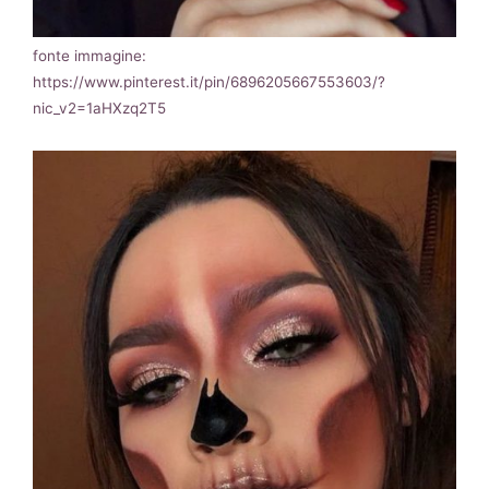
fonte immagine:
https://www.pinterest.it/pin/6896205667553603/?
nic_v2=1aHXzq2T5