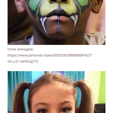
fonte immagine:
https://www.pinterest.it/pin/505529126896809142/?
nic_v2=1aHXzq2T5