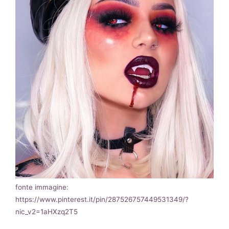
fonte immagine:
https://www.pinterest.it/pin/287526757449531349/?
nic_v2=1aHXzq2T5