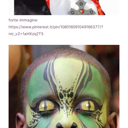
fonte immagine:
https://www.pinterest.it/pin/108016091049166377/?
nic_v2=1aHXzq2T5