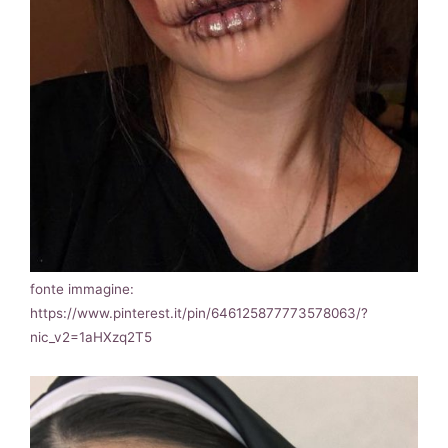
fonte immagine:
https://www.pinterest.it/pin/646125877773578063/?
nic_v2=1aHXzq2T5