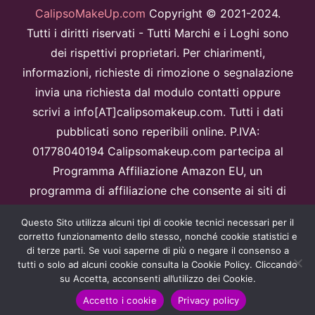
CalipsoMakeUp.com
Copyright © 2021-2024.
Tutti i diritti riservati - Tutti Marchi e i Loghi sono
dei rispettivi proprietari. Per chiarimenti,
informazioni, richieste di rimozione o segnalazione
invia una richiesta dal modulo contatti oppure
scrivi a info[AT]calipsomakeup.com. Tutti i dati
pubblicati sono reperibili online. P.IVA:
01778040194 Calipsomakeup.com partecipa al
Programma Affiliazione Amazon EU, un
programma di affiliazione che consente ai siti di
percepire una commissione pubblicitaria
Questo Sito utilizza alcuni tipi di cookie tecnici necessari per il
pubblicizzando e fornendo link al sitoAmazon.it.
corretto funzionamento dello stesso, nonché cookie statistici e
Disclaimer
di terze parti. Se vuoi saperne di più o negare il consenso a
tutti o solo ad alcuni cookie consulta la Cookie Policy. Cliccando
Questo sito è protetto da reCAPTCHA e Google
Privacy Policy
e
su Accetta, acconsenti all’utilizzo dei Cookie.
Termini di servizio
apply.
Accetto i cookie
Privacy policy