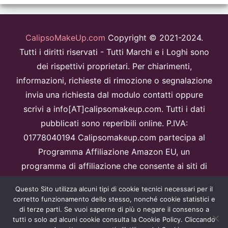
CalipsoMakeUp.com
Copyright © 2021-2024.
Tutti i diritti riservati - Tutti Marchi e i Loghi sono
dei rispettivi proprietari. Per chiarimenti,
informazioni, richieste di rimozione o segnalazione
invia una richiesta dal modulo contatti oppure
scrivi a info[AT]calipsomakeup.com. Tutti i dati
pubblicati sono reperibili online. P.IVA:
01778040194 Calipsomakeup.com partecipa al
Programma Affiliazione Amazon EU, un
programma di affiliazione che consente ai siti di
percepire una commissione pubblicitaria
Questo Sito utilizza alcuni tipi di cookie tecnici necessari per il
pubblicizzando e fornendo link al sitoAmazon.it.
corretto funzionamento dello stesso, nonché cookie statistici e
Disclaimer
di terze parti. Se vuoi saperne di più o negare il consenso a
tutti o solo ad alcuni cookie consulta la Cookie Policy. Cliccando
Questo sito è protetto da reCAPTCHA e Google
Privacy Policy
e