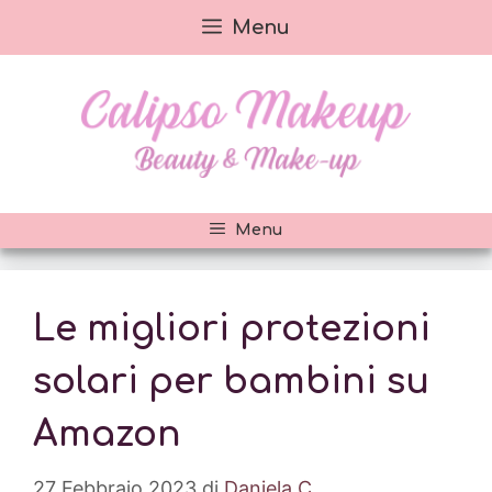
Vai
Menu
al
contenuto
Menu
Le migliori protezioni
solari per bambini su
Amazon
27 Febbraio 2023
di
Daniela C.