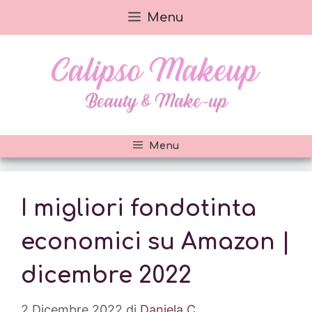
Vai
Menu
al
contenuto
Menu
I migliori fondotinta
economici su Amazon |
dicembre 2022
2 Dicembre 2022
di
Daniela C.