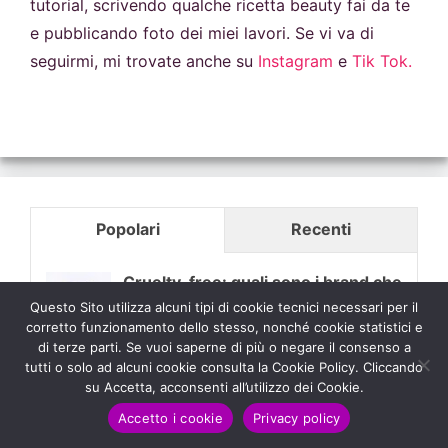
tutorial, scrivendo qualche ricetta beauty fai da te
e pubblicando foto dei miei lavori. Se vi va di
seguirmi, mi trovate anche su
Instagram
e
Tik Tok.
Popolari
Recenti
Cruelty-free: quali sono i brand che
Questo Sito utilizza alcuni tipi di cookie tecnici necessari per il
rispettano gli animali e quali no |
corretto funzionamento dello stesso, nonché cookie statistici e
Maggio 2023
di terze parti. Se vuoi saperne di più o negare il consenso a
Maggio 6, 2023
tutti o solo ad alcuni cookie consulta la Cookie Policy. Cliccando
su Accetta, acconsenti all’utilizzo dei Cookie.
Capelli decolorati: come eliminare il
Accetto i cookie
Privacy policy
riflesso giallo