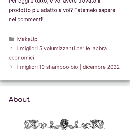
Per oggi è tutto, e voi avete trovato il
prodotto più adatto a voi? Fatemelo sapere
nei commenti!
Categorie
MakeUp
I migliori 5 volumizzanti per le labbra
economici
I migliori 10 shampoo bio | dicembre 2022
About