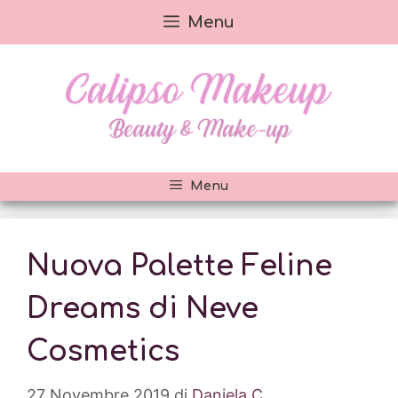
Vai
Menu
al
contenuto
Menu
Nuova Palette Feline
Dreams di Neve
Cosmetics
27 Novembre 2019
di
Daniela C.