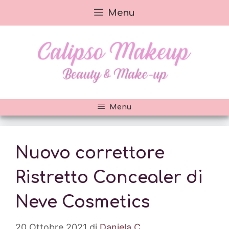
Vai
Menu
al
contenuto
Menu
Nuovo correttore
Ristretto Concealer di
Neve Cosmetics
20 Ottobre 2021
di
Daniela C.