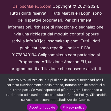
CalipsoMakeUp.com
Copyright © 2021-2024.
Tutti i diritti riservati - Tutti Marchi e i Loghi sono
dei rispettivi proprietari. Per chiarimenti,
informazioni, richieste di rimozione o segnalazione
invia una richiesta dal modulo contatti oppure
scrivi a info[AT]calipsomakeup.com. Tutti i dati
pubblicati sono reperibili online. P.IVA:
01778040194 Calipsomakeup.com partecipa al
Programma Affiliazione Amazon EU, un
programma di affiliazione che consente ai siti di
percepire una commissione pubblicitaria
Questo Sito utilizza alcuni tipi di cookie tecnici necessari per il
pubblicizzando e fornendo link al sitoAmazon.it.
corretto funzionamento dello stesso, nonché cookie statistici e
Disclaimer
di terze parti. Se vuoi saperne di più o negare il consenso a
tutti o solo ad alcuni cookie consulta la Cookie Policy. Cliccando
Questo sito è protetto da reCAPTCHA e Google
Privacy Policy
e
su Accetta, acconsenti all’utilizzo dei Cookie.
Termini di servizio
apply.
Accetto i cookie
Privacy policy