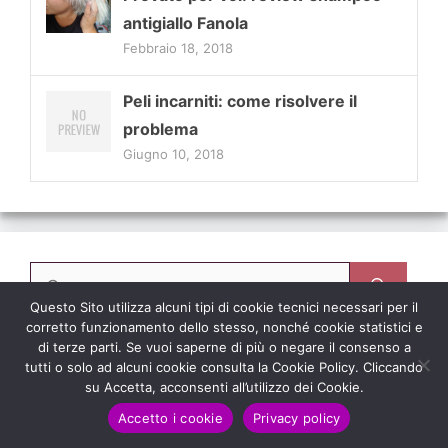
antigiallo Fanola
Febbraio 18, 2018
Peli incarniti: come risolvere il
problema
Giugno 10, 2018
Ricerca
per:
Questo Sito utilizza alcuni tipi di cookie tecnici necessari per il
corretto funzionamento dello stesso, nonché cookie statistici e
di terze parti. Se vuoi saperne di più o negare il consenso a
tutti o solo ad alcuni cookie consulta la Cookie Policy. Cliccando
su Accetta, acconsenti all’utilizzo dei Cookie.
CalipsoMakeUp.com
Copyright © 2021-2024.
Accetto i cookie
Privacy policy
Tutti i diritti riservati - Tutti Marchi e i Loghi sono