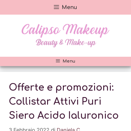
Vai
Menu
al
contenuto
Menu
Offerte e promozioni:
Collistar Attivi Puri
Siero Acido Ialuronico
3 Febbraio 2022
di
Daniela C.