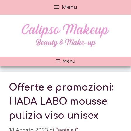
Vai
Menu
al
contenuto
Menu
Offerte e promozioni:
HADA LABO mousse
pulizia viso unisex
18 Agosto 2023
di
Daniela C.