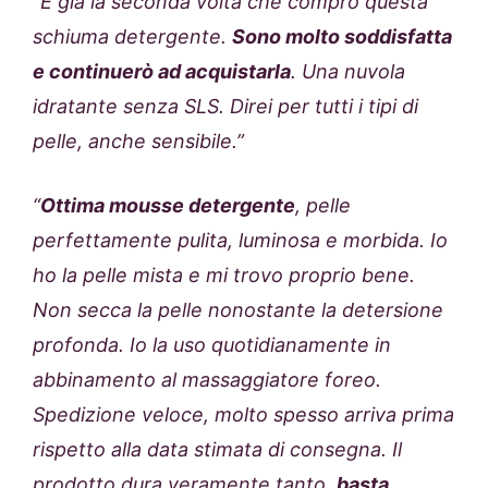
“
E già la seconda volta che compro questa
schiuma detergente.
Sono molto soddisfatta
e continuerò ad acquistarla
. Una nuvola
idratante senza SLS. Direi per tutti i tipi di
pelle, anche sensibile.”
“
Ottima mousse detergente
, pelle
perfettamente pulita, luminosa e morbida. Io
ho la pelle mista e mi trovo proprio bene.
Non secca la pelle nonostante la detersione
profonda. Io la uso quotidianamente in
abbinamento al massaggiatore foreo.
Spedizione veloce, molto spesso arriva prima
rispetto alla data stimata di consegna. Il
prodotto dura veramente tanto,
basta