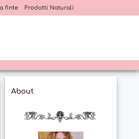
a finte
Prodotti Naturali
About