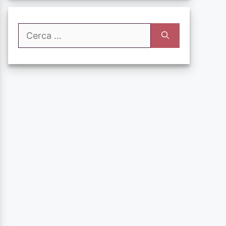
Ricerca
per: