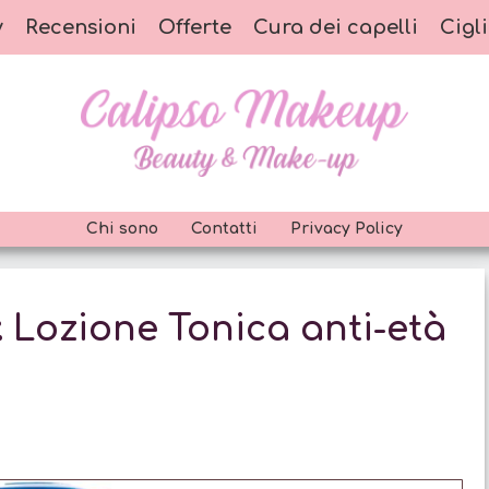
y
Recensioni
Offerte
Cura dei capelli
Cigli
Chi sono
Contatti
Privacy Policy
: Lozione Tonica anti-età