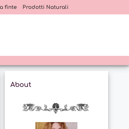
a finte
Prodotti Naturali
About