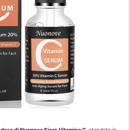
 dose di Nuonove Siero Vitamina C
, stendete in