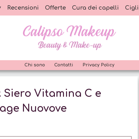
y
Recensioni
Offerte
Cura dei capelli
Cigli
Chi sono
Contatti
Privacy Policy
: Siero Vitamina C e
tiage Nuovove