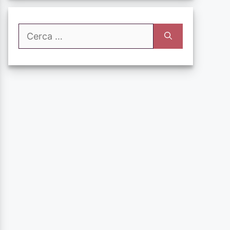
Ricerca
per: