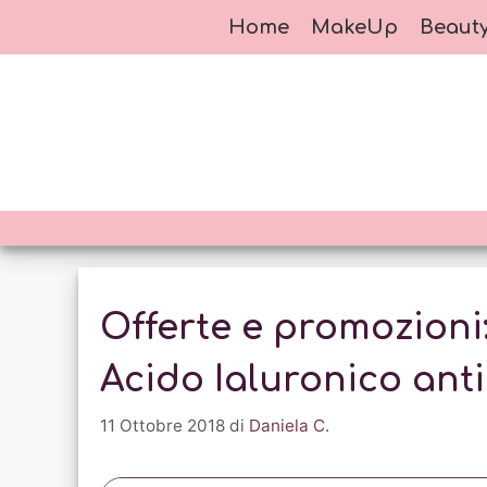
Vai
Home
MakeUp
Beaut
al
contenuto
Offerte e promozioni
Acido Ialuronico an
11 Ottobre 2018
di
Daniela C.