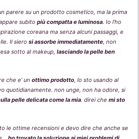
un parere su un prodotto cosmetico, ma la prima
e appare subito
più compatta e luminosa
. Io l’ho
 ispirazione coreana ma senza alcuni passaggi, e
e. Il siero
si assorbe immediatamente
, non
resa sotto al makeup,
lasciando la pelle ben
re che e’ un
ottimo prodotto
, lo sto usando al
vo quotidianamente. non unge, non ha odore, si
lla pelle delicata come la mia
. direi che
mi sto
to le ottime recensioni e devo dire che anche se
e …
ho trovato la soluzione ai miei problemi di