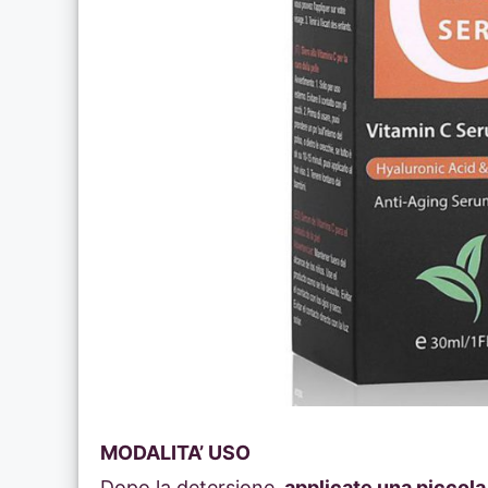
MODALITA’ USO
Dopo la detersione,
applicate una piccola