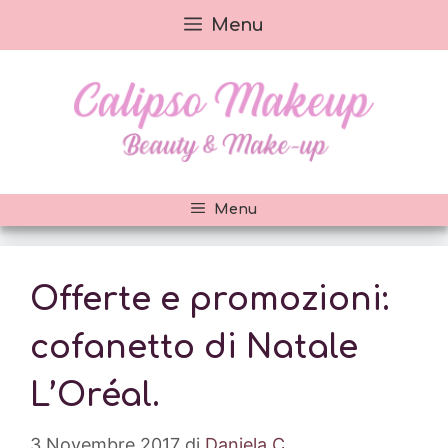
Vai
Menu
al
contenuto
Menu
Offerte e promozioni:
cofanetto di Natale
L’Oréal.
3 Novembre 2017
di
Daniela C.