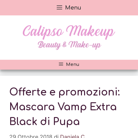
Vai
Menu
al
contenuto
Menu
Offerte e promozioni:
Mascara Vamp Extra
Black di Pupa
29 Ottobre 2018
di
Daniela C.