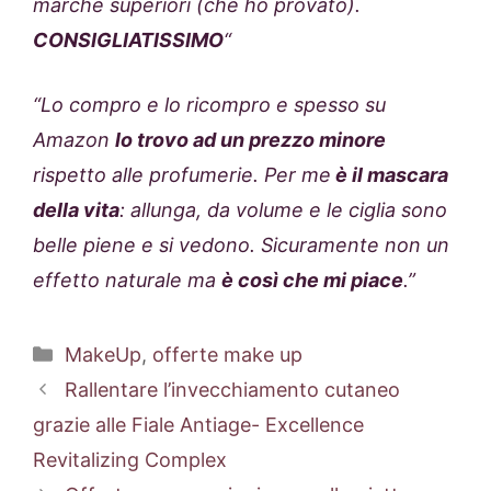
marche superiori (che ho provato).
CONSIGLIATISSIMO
“
“Lo compro e lo ricompro e spesso su
Amazon
lo trovo ad un prezzo minore
rispetto alle profumerie. Per me
è il mascara
della vita
: allunga, da volume e le ciglia sono
belle piene e si vedono. Sicuramente non un
effetto naturale ma
è così che mi piace
.”
Categorie
MakeUp
,
offerte make up
Rallentare l’invecchiamento cutaneo
grazie alle Fiale Antiage- Excellence
Revitalizing Complex