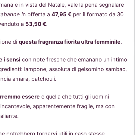
imana e in vista del Natale, vale la pena segnalare
abanne i
n offerta a
47,95 €
per il formato da 30
 venduto a
53,50 €
.
zione di
questa fragranza fiorita ultra femminile
.
e i sensi
con note fresche che emanano un intimo
gredienti: lampone, assoluta di gelsomino sambac,
rancia amara, patchouli.
vorremmo essere
e quella che tutti gli uomini
incantevole, apparentemente fragile, ma con
aliante.
he potrebbero tornarvi utili in caso stesse