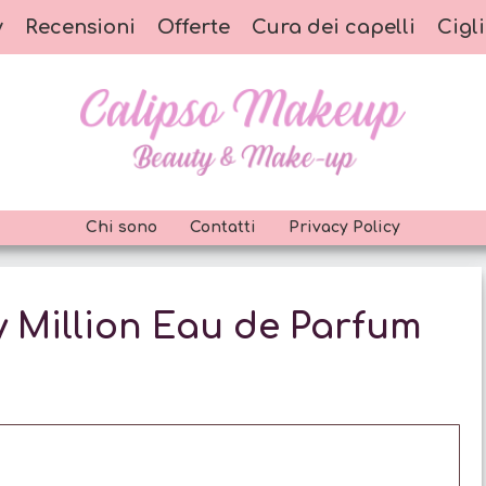
y
Recensioni
Offerte
Cura dei capelli
Cigli
Chi sono
Contatti
Privacy Policy
y Million Eau de Parfum