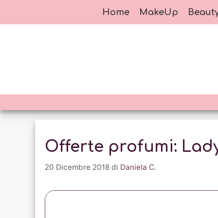
Vai
Home
MakeUp
Beaut
al
contenuto
Offerte profumi: Lad
20 Dicembre 2018
di
Daniela C.