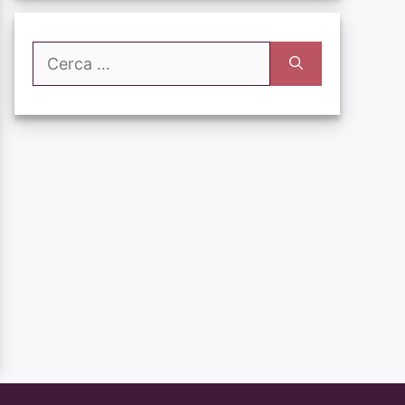
Ricerca
per: