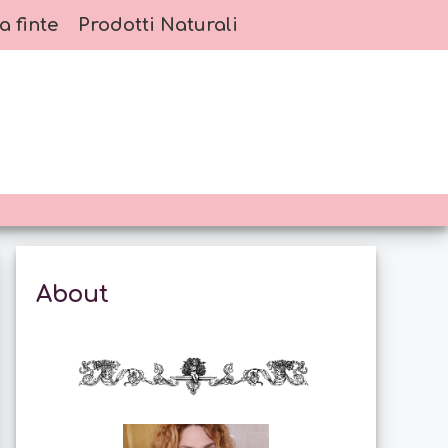
a finte
Prodotti Naturali
About