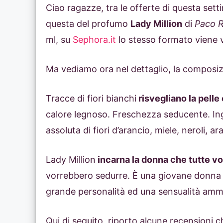
Ciao ragazze, tra le offerte di questa sett
questa del profumo
Lady Million
di
Paco R
ml, su
Sephora.it
lo stesso formato viene
Ma vediamo ora nel dettaglio, la composi
Tracce di fiori bianchi
risvegliano la pelle 
calore legnoso. Freschezza seducente. In
assoluta di fiori d’arancio, miele, neroli, a
Lady Million
incarna la donna che tutte 
vorrebbero sedurre. È una giovane donna 
grande personalità ed una sensualità amm
Qui di seguito, riporto alcune recensioni c