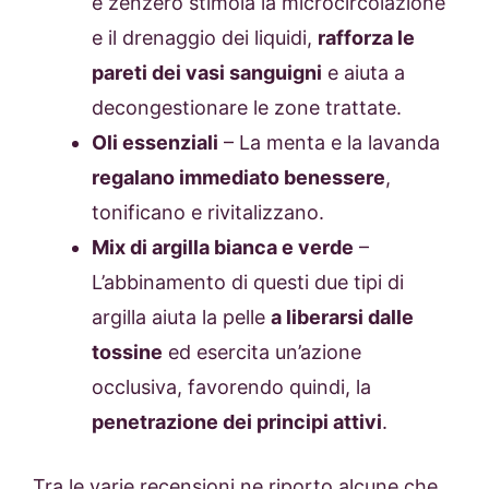
e zenzero stimola la microcircolazione
e il drenaggio dei liquidi,
rafforza le
pareti dei vasi sanguigni
e aiuta a
decongestionare le zone trattate.
Oli essenziali
– La menta e la lavanda
regalano immediato benessere
,
tonificano e rivitalizzano.
Mix di argilla bianca e verde
–
L’abbinamento di questi due tipi di
argilla aiuta la pelle
a liberarsi dalle
tossine
ed esercita un’azione
occlusiva, favorendo quindi, la
penetrazione dei principi attivi
.
Tra le varie recensioni ne riporto alcune che