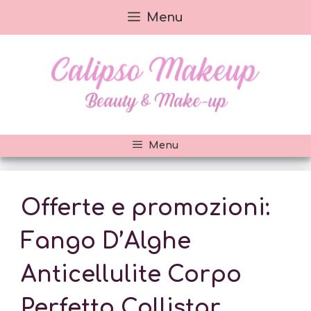
Vai
Menu
al
contenuto
Menu
Offerte e promozioni:
Fango D’Alghe
Anticellulite Corpo
Perfetto Collistar