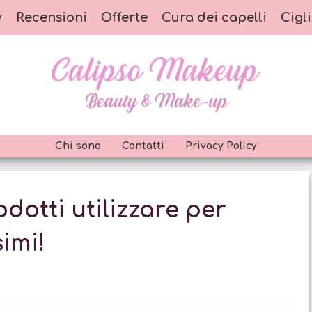
y
Recensioni
Offerte
Cura dei capelli
Cigli
Chi sono
Contatti
Privacy Policy
dotti utilizzare per
imi!