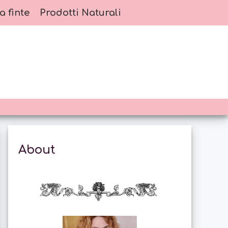
a finte
Prodotti Naturali
About