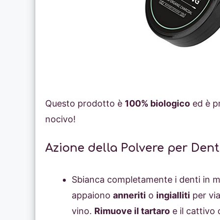
Questo prodotto è
100% biologico
ed è pr
nocivo!
Azione della Polvere per Denti
Sbianca completamente i denti in mo
appaiono
anneriti
o
ingialliti
per via
vino.
Rimuove il tartaro
e il cattivo