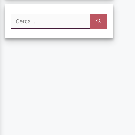
Ricerca
per: