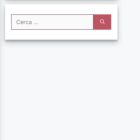
Ricerca
per: