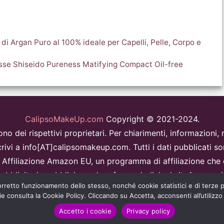
di Argan Puro al 100% ideale per Capelli, Pelle, Corpo e
rasse Shiseido Pureness Matifying Compact Oil-free
CalipsoMakeUp.com
Copyright © 2021-2024.
i sono dei rispettivi proprietari. Per chiarimenti, informazion
rivi a info[AT]calipsomakeup.com. Tutti i dati pubblicati so
filiazione Amazon EU, un programma di affiliazione che c
ubblicitaria pubblicizzando e fornendo link al sitoAmazon.i
 corretto funzionamento dello stesso, nonché cookie statistici e di terze 
Disclaimer
ie consulta la Cookie Policy. Cliccando su Accetta, acconsenti all’utilizzo
to sito è protetto da reCAPTCHA e Google
Privacy Policy
e
Termini di servizio
a
Accetto i cookie
Privacy policy