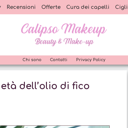
y
Recensioni
Offerte
Cura dei capelli
Cigli
Chi sono
Contatti
Privacy Policy
età dell’olio di fico