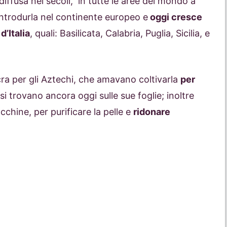
diffusa nei secoli, in tutte le aree del mondo a
introdurla nel continente europeo e
oggi cresce
’Italia
, quali: Basilicata, Calabria, Puglia, Sicilia, e
acra per gli Aztechi, che amavano coltivarla
per
i trovano ancora oggi sulle sue foglie; inoltre
cchine, per purificare la pelle e
ridonare