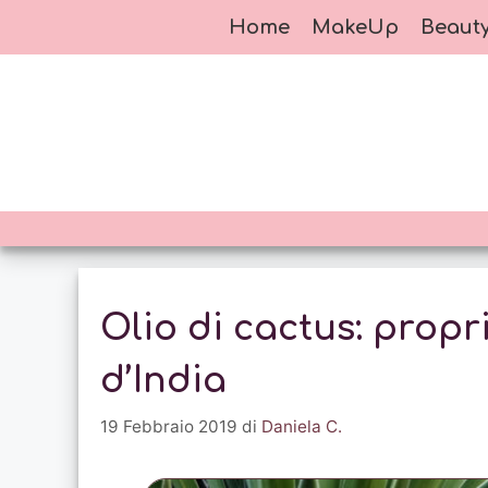
Vai
Home
MakeUp
Beaut
al
contenuto
Olio di cactus: propri
d’India
19 Febbraio 2019
di
Daniela C.