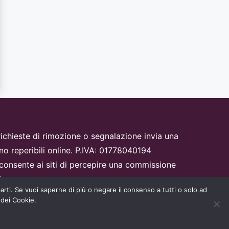
i, richieste di rimozione o segnalazione invia una
no reperibili online. P.IVA: 01778040194
onsente ai siti di percepire una commissione
t.
parti. Se vuoi saperne di più o negare il consenso a tutti o solo ad
 dei Cookie.
pply.