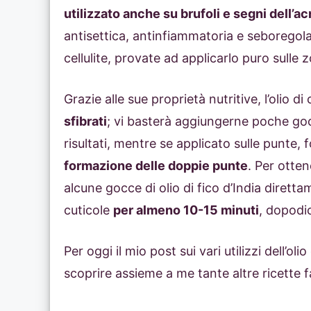
utilizzato anche su brufoli e segni dell’a
antisettica, antinfiammatoria e seboregola
cellulite, provate ad applicarlo puro sull
Grazie alle sue proprietà nutritive, l’olio d
sfibrati
; vi basterà aggiungerne poche go
risultati, mentre se applicato sulle punte, fo
formazione delle doppie punte
. Per otte
alcune gocce di olio di fico d’India diret
cuticole
per almeno 10-15 minuti
, dopodi
Per oggi il mio post sui vari utilizzi dell’ol
scoprire assieme a me tante altre ricette f