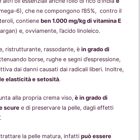
tri oli essenziali anche l’olio di fico d’India
è
mega-6), che ne compongono l’85%, contro il
steroli, contiene
ben 1.000 mg/kg di vitamina E
 argan) e, ovviamente, l’acido linoleico.
, ristrutturante, rassodante, è
in grado di
attenuando borse, rughe e segni d’espressione,
va dai danni causati dai radicali liberi. Inoltre,
le elasticità e setosità
.
unta alla propria crema viso,
è in grado di
e scure
e di preservare la pelle, dagli effetti
.
 trattare la pelle matura, infatti
può essere