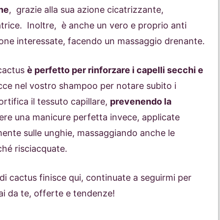
cne
, grazie alla sua azione cicatrizzante,
trice. Inoltre, è anche un vero e proprio anti
e zone interessate, facendo un massaggio drenante.
i cactus
è perfetto per rinforzare i capelli secchi e
cce nel vostro shampoo per notare subito i
rtifica il tessuto capillare,
prevenendo la
nere una manicure perfetta invece, applicate
tamente sulle unghie, massaggiando anche le
ché risciacquate.
io di cactus finisce qui, continuate a seguirmi per
ai da te, offerte e tendenze!