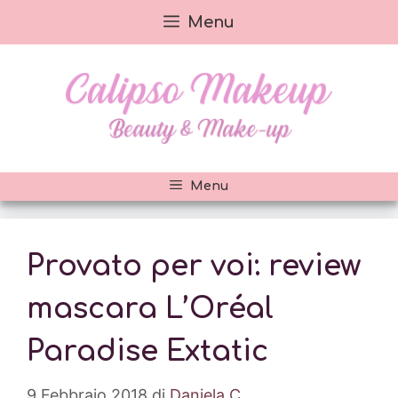
Vai
Menu
al
contenuto
Menu
Provato per voi: review
mascara L’Oréal
Paradise Extatic
9 Febbraio 2018
di
Daniela C.