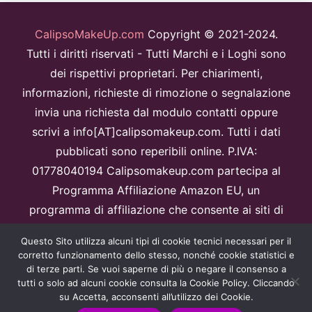
CalipsoMakeUp.com
Copyright © 2021-2024.
Tutti i diritti riservati - Tutti Marchi e i Loghi sono
dei rispettivi proprietari. Per chiarimenti,
informazioni, richieste di rimozione o segnalazione
invia una richiesta dal modulo contatti oppure
scrivi a info[AT]calipsomakeup.com. Tutti i dati
pubblicati sono reperibili online. P.IVA:
01778040194 Calipsomakeup.com partecipa al
Programma Affiliazione Amazon EU, un
programma di affiliazione che consente ai siti di
percepire una commissione pubblicitaria
Questo Sito utilizza alcuni tipi di cookie tecnici necessari per il
pubblicizzando e fornendo link al sitoAmazon.it.
corretto funzionamento dello stesso, nonché cookie statistici e
Disclaimer
di terze parti. Se vuoi saperne di più o negare il consenso a
tutti o solo ad alcuni cookie consulta la Cookie Policy. Cliccando
Questo sito è protetto da reCAPTCHA e Google
Privacy Policy
e
su Accetta, acconsenti all’utilizzo dei Cookie.
Termini di servizio
apply.