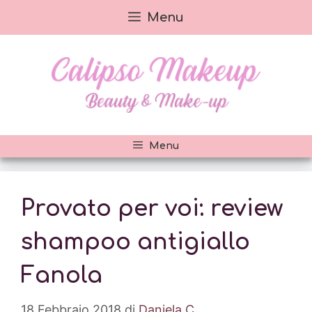
Vai
Menu
al
contenuto
Menu
Provato per voi: review
shampoo antigiallo
Fanola
18 Febbraio 2018
di
Daniela C.