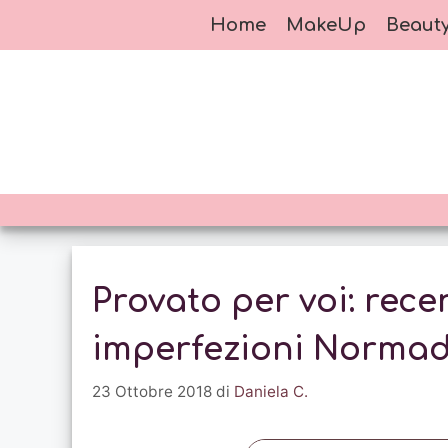
Vai
Home
MakeUp
Beaut
al
contenuto
Provato per voi: rec
imperfezioni Normad
23 Ottobre 2018
di
Daniela C.