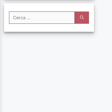
Ricerca
per: