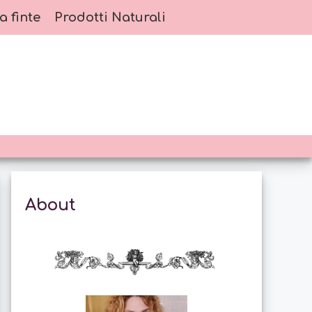
a finte
Prodotti Naturali
About