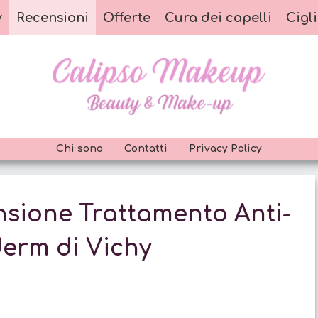
y
Recensioni
Offerte
Cura dei capelli
Cigli
Chi sono
Contatti
Privacy Policy
ensione Trattamento Anti-
erm di Vichy