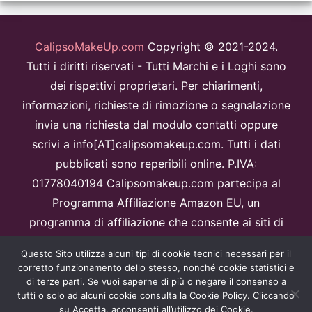
CalipsoMakeUp.com
Copyright © 2021-2024.
Tutti i diritti riservati - Tutti Marchi e i Loghi sono
dei rispettivi proprietari. Per chiarimenti,
informazioni, richieste di rimozione o segnalazione
invia una richiesta dal modulo contatti oppure
scrivi a info[AT]calipsomakeup.com. Tutti i dati
pubblicati sono reperibili online. P.IVA:
01778040194 Calipsomakeup.com partecipa al
Programma Affiliazione Amazon EU, un
programma di affiliazione che consente ai siti di
percepire una commissione pubblicitaria
Questo Sito utilizza alcuni tipi di cookie tecnici necessari per il
pubblicizzando e fornendo link al sitoAmazon.it.
corretto funzionamento dello stesso, nonché cookie statistici e
Disclaimer
di terze parti. Se vuoi saperne di più o negare il consenso a
tutti o solo ad alcuni cookie consulta la Cookie Policy. Cliccando
Questo sito è protetto da reCAPTCHA e Google
Privacy Policy
e
su Accetta, acconsenti all’utilizzo dei Cookie.