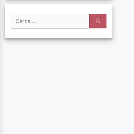
Ricerca
per: