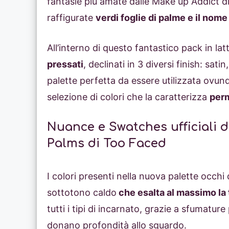
fantasie più amate dalle Make up Addict d
raffigurate
verdi foglie di palme e il nome
All’interno di questo fantastico pack in la
pressati
, declinati in 3 diversi finish: sa
palette perfetta da essere utilizzata ovun
selezione di colori che la caratterizza
perm
Nuance e Swatches ufficiali 
Palms di Too Faced
I colori presenti nella nuova palette occh
sottotono caldo
che esalta al massimo la t
tutti i tipi di incarnato, grazie a sfumatur
donano profondità allo sguardo.