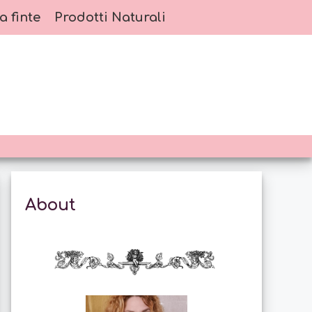
a finte
Prodotti Naturali
About