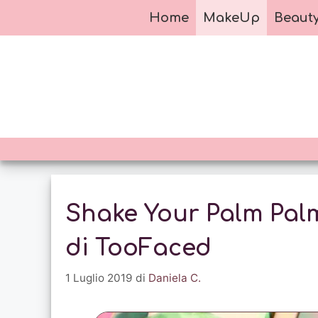
Vai
Home
MakeUp
Beaut
al
contenuto
Shake Your Palm Palm
di TooFaced
1 Luglio 2019
di
Daniela C.