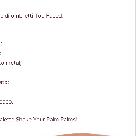
te di ombretti Too Faced:
;
;
o metal;
ato;
paco.
a palette Shake Your Palm Palms!