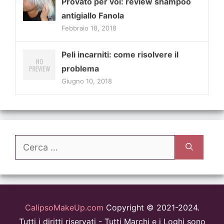
Provato per voi: review shampoo
antigiallo Fanola
Febbraio 18, 2018
Peli incarniti: come risolvere il
problema
Giugno 10, 2018
Ricerca
per:
CalipsoMakeUp.com
Copyright © 2021-2024.
Tutti i diritti riservati - Tutti Marchi e i Loghi sono