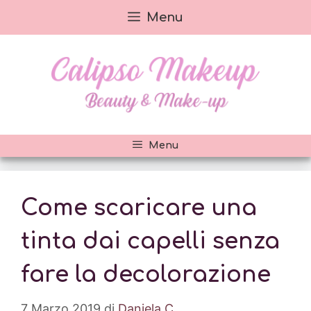
Vai
Menu
al
contenuto
Menu
Come scaricare una
tinta dai capelli senza
fare la decolorazione
7 Marzo 2019
di
Daniela C.