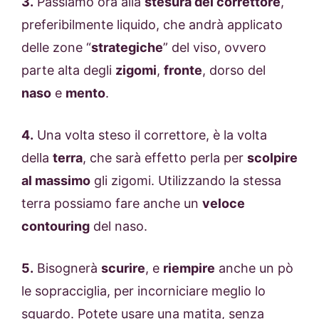
3.
Passiamo ora alla
stesura del correttore
,
preferibilmente liquido, che andrà applicato
delle zone “
strategiche
” del viso, ovvero
parte alta degli
zigomi
,
fronte
, dorso del
naso
e
mento
.
4.
Una volta steso il correttore, è la volta
della
terra
, che sarà effetto perla per
scolpire
al massimo
gli zigomi. Utilizzando la stessa
terra possiamo fare anche un
veloce
contouring
del naso.
5.
Bisognerà
scurire
, e
riempire
anche un pò
le sopracciglia, per incorniciare meglio lo
sguardo. Potete usare una matita, senza