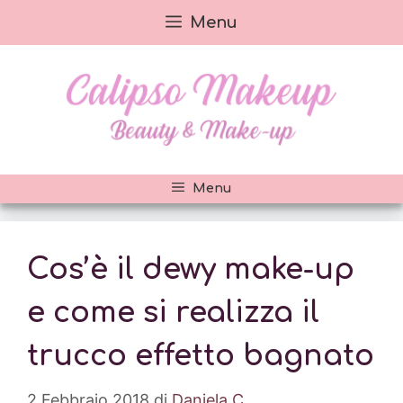
Vai
Menu
al
contenuto
Menu
Cos’è il dewy make-up
e come si realizza il
trucco effetto bagnato
2 Febbraio 2018
di
Daniela C.