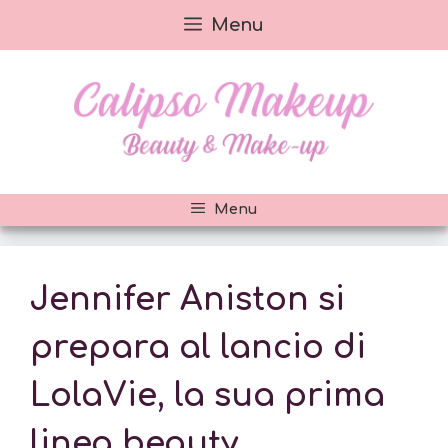
Vai
Menu
al
contenuto
Menu
Jennifer Aniston si
prepara al lancio di
LolaVie, la sua prima
linea beauty