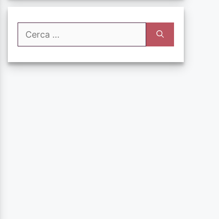
Ricerca
per: