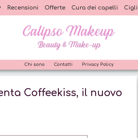
y
Recensioni
Offerte
Cura dei capelli
Cigli
Chi sono
Contatti
Privacy Policy
nta Coffeekiss, il nuovo