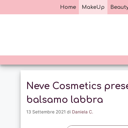
Vai
Home
MakeUp
Beaut
al
contenuto
Neve Cosmetics prese
balsamo labbra
13 Settembre 2021
di
Daniela C.