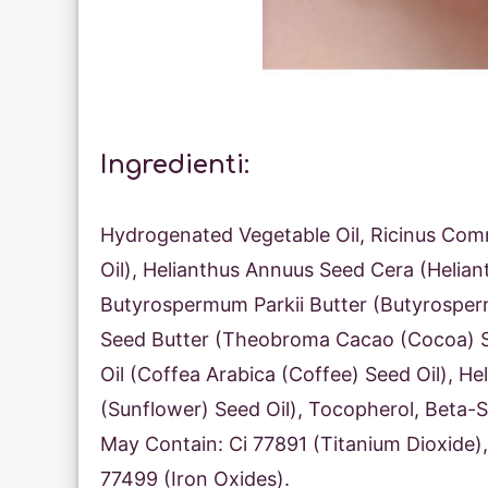
Ingredienti:
Hydrogenated Vegetable Oil, Ricinus Com
Oil), Helianthus Annuus Seed Cera (Helia
Butyrospermum Parkii Butter (Butyrosper
Seed Butter (Theobroma Cacao (Cocoa) Se
Oil (Coffea Arabica (Coffee) Seed Oil), H
(Sunflower) Seed Oil), Tocopherol, Beta-Si
May Contain: Ci 77891 (Titanium Dioxide), 
77499 (Iron Oxides).