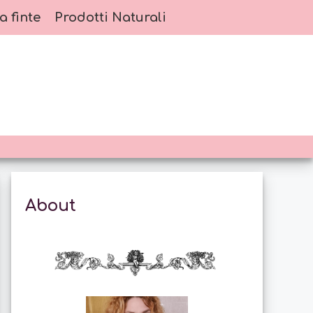
a finte
Prodotti Naturali
About