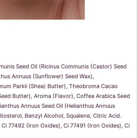
munis Seed Oil (Ricinus Communis (Castor) Seed
nthus Annuus (Sunflower) Seed Wax),
mum Parkii (Shea) Butter), Theobroma Cacao
ed Butter), Aroma (Flavor), Coffea Arabica Seed
elianthus Annuus Seed Oil (Helianthus Annuus
tosterol, Benzyl Alcohol, Squalene, Citric Acid.
Ci 77492 (Iron Oxides), Ci 77491 (Iron Oxides), Ci