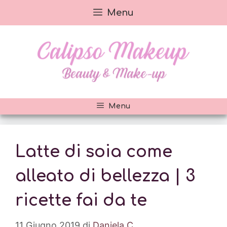
Vai
Menu
al
contenuto
Menu
Latte di soia come
alleato di bellezza | 3
ricette fai da te
11 Giugno 2019
di
Daniela C.