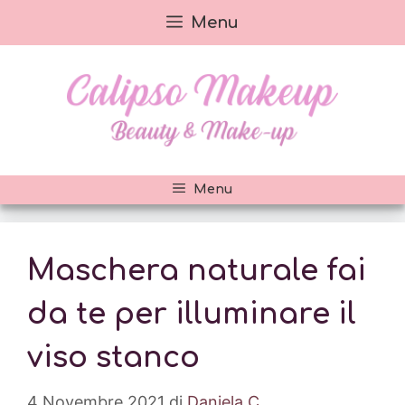
Vai
Menu
al
contenuto
Menu
Maschera naturale fai
da te per illuminare il
viso stanco
4 Novembre 2021
di
Daniela C.