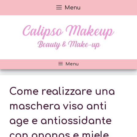
Vai
Menu
al
contenuto
Menu
Come realizzare una
maschera viso anti
age e antiossidante
con ananas e miele