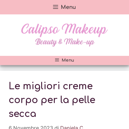
Vai
Menu
al
contenuto
Menu
Le migliori creme
corpo per la pelle
secca
6 Novembre 2023
di
Daniela C.