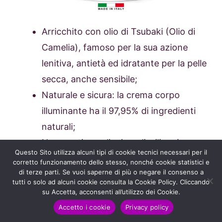
Arricchito con olio di Tsubaki (Olio di
Camelia), famoso per la sua azione
lenitiva, antietà ed idratante per la pelle
secca, anche sensibile;
Naturale e sicura: la crema corpo
illuminante ha il 97,95% di ingredienti
naturali;
Non contiene oli minerali, siliconi o
Questo Sito utilizza alcuni tipi di cookie tecnici necessari per il
coloranti;
corretto funzionamento dello stesso, nonché cookie statistici e
di terze parti. Se vuoi saperne di più o negare il consenso a
Perfetta come crema corpo
tutti o solo ad alcuni cookie consulta la Cookie Policy. Cliccando
rassodante;
su Accetta, acconsenti all’utilizzo dei Cookie.
I 3 principi attivi naturali (Olio di
Accetto i cookie
Privacy policy
Tsubaki, Passiflora estratto biologico e