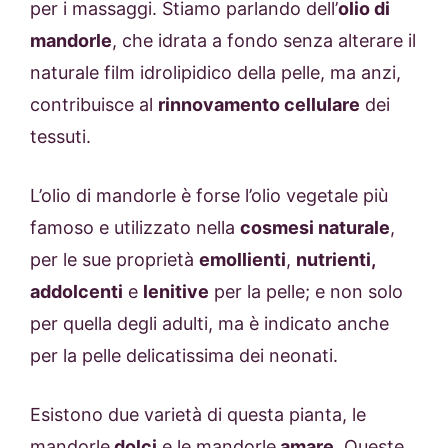
per i massaggi. Stiamo parlando dell’
olio di
mandorle
, che idrata a fondo senza alterare il
naturale film idrolipidico della pelle, ma anzi,
contribuisce al
rinnovamento cellulare
dei
tessuti.
L’olio di mandorle è forse l’olio vegetale più
famoso e utilizzato nella
cosmesi naturale
,
per le sue proprietà
emollienti
,
nutrienti,
addolcenti
e
lenitive
per la pelle; e non solo
per quella degli adulti, ma è indicato anche
per la pelle delicatissima dei neonati.
Esistono due varietà di questa pianta, le
mandorle
dolci
e le mandorle
amare
. Queste