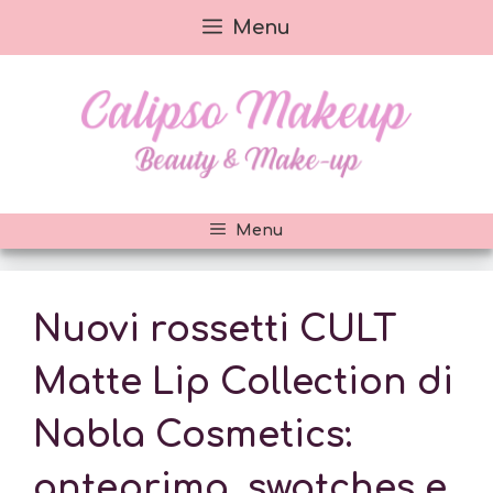
Vai
Menu
al
contenuto
Menu
Nuovi rossetti CULT
Matte Lip Collection di
Nabla Cosmetics:
anteprima, swatches e