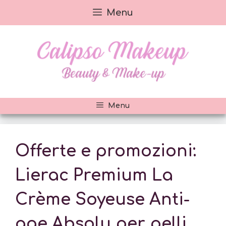
Vai
Menu
al
contenuto
Menu
Offerte e promozioni:
Lierac Premium La
Crème Soyeuse Anti-
age Absolu per pelli