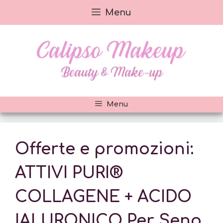
Vai
Menu
al
contenuto
Menu
Offerte e promozioni:
ATTIVI PURI®
COLLAGENE + ACIDO
IALURONICO Per Seno