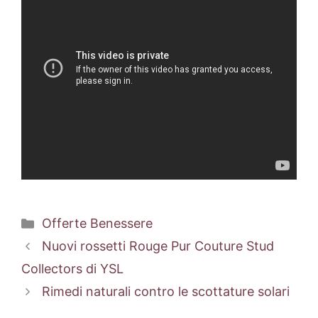
Categorie
Offerte Benessere
Nuovi rossetti Rouge Pur Couture Stud
Collectors di YSL
Rimedi naturali contro le scottature solari